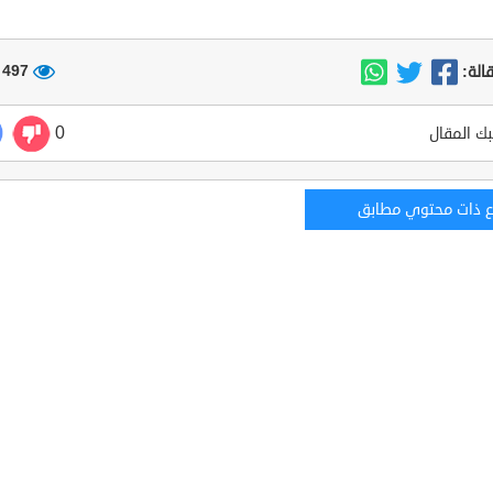
497 مشاهدة
الة:
0
ك المقال
ع ذات محتوي مطابق