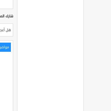
شارك المق
هل أعجب
مواضي