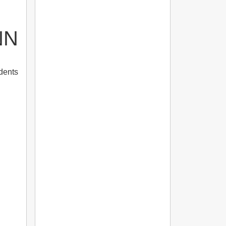
NN
dents.