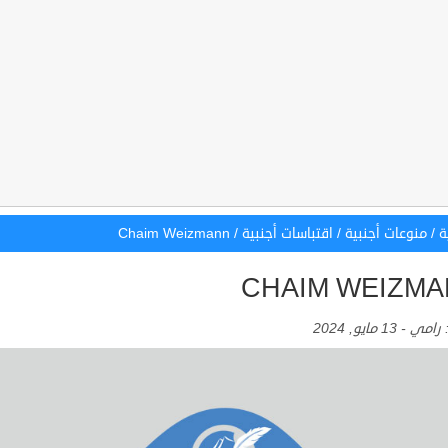
ة
/
منوعات أجنبية
/
اقتباسات أجنبية
/
Chaim Weizmann
CHAIM WEIZM
:
رامي
-
13 مايو, 2024