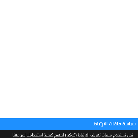
سياسة ملفات الارتباط
نحن نستخدم ملفات تعريف الارتباط (كوكيز) لفهم كيفية استخدامك لموقعنا